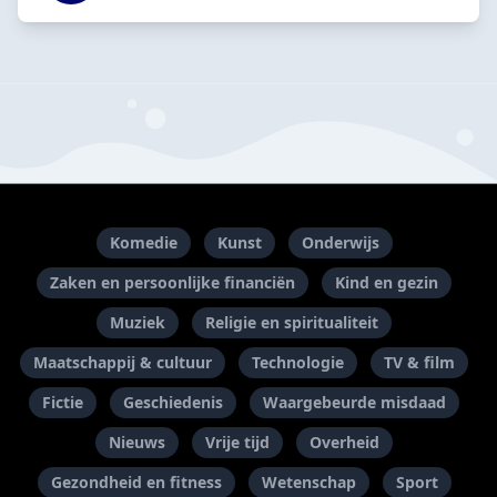
Komedie
Kunst
Onderwijs
Zaken en persoonlijke financiën
Kind en gezin
Muziek
Religie en spiritualiteit
Maatschappij & cultuur
Technologie
TV & film
Fictie
Geschiedenis
Waargebeurde misdaad
Nieuws
Vrije tijd
Overheid
Gezondheid en fitness
Wetenschap
Sport