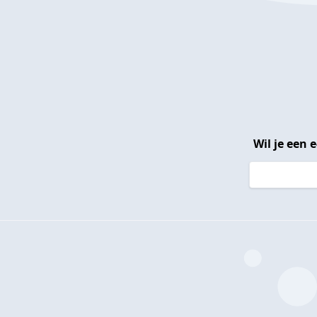
Wil je een