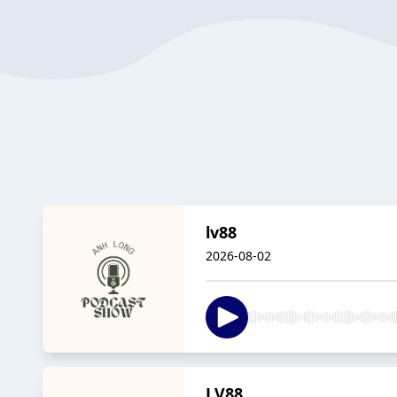
lv88
2026-08-02
LV88