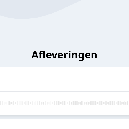
Afleveringen