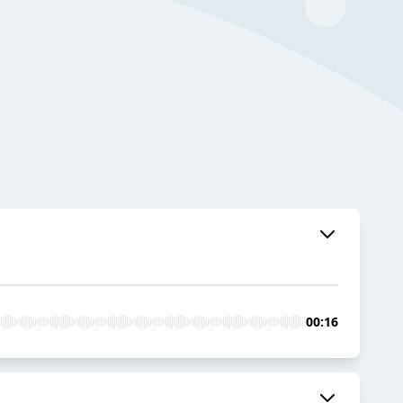
00:16