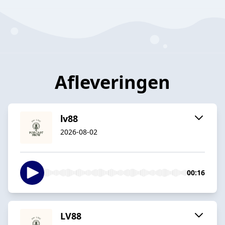
Afleveringen
lv88
2026-08-02
00:16
LV88