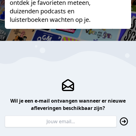
ontdek je favorieten meteen,
duizenden podcasts en
luisterboeken wachten op je.
Wil je een e-mail ontvangen wanneer er nieuwe
afleveringen beschikbaar zijn?