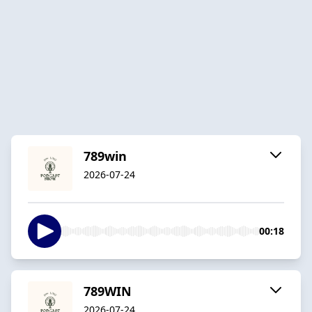
789win
2026-07-24
00:18
789WIN
2026-07-24