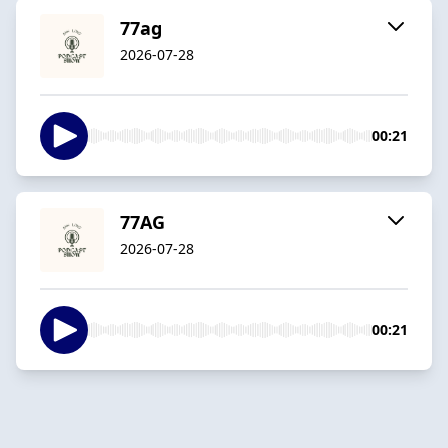
77ag
2026-07-28
00:21
77AG
2026-07-28
00:21