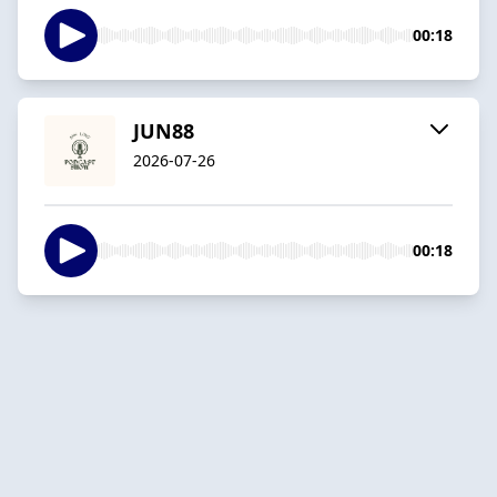
00:18
JUN88
2026-07-26
00:18