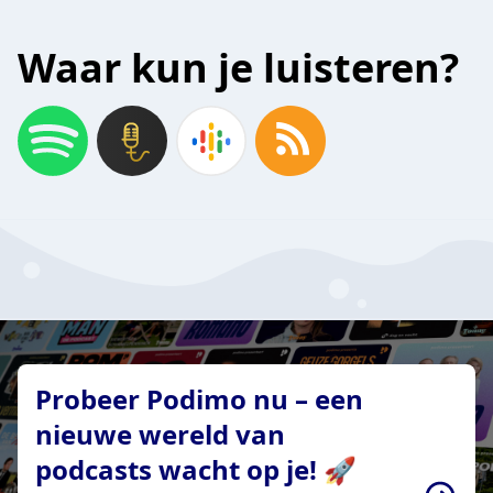
Waar kun je luisteren?
Probeer Podimo nu – een
nieuwe wereld van
podcasts wacht op je! 🚀