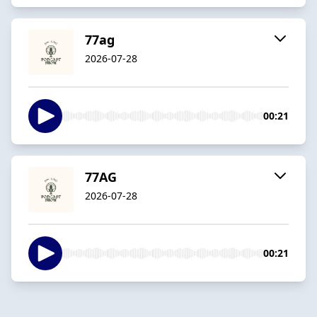
77ag
2026-07-28
00:21
77AG
2026-07-28
00:21