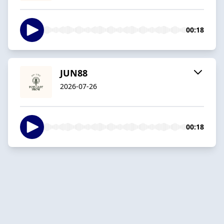
00:18
JUN88
2026-07-26
00:18