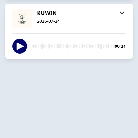
KUWIN
2026-07-24
00:24