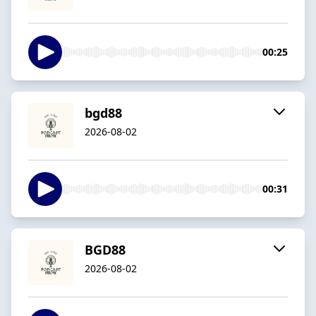
00:25
bgd88
2026-08-02
00:31
BGD88
2026-08-02