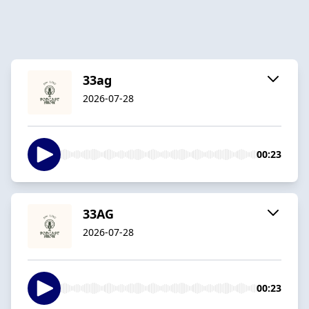
33ag
2026-07-28
00:23
33AG
2026-07-28
00:23