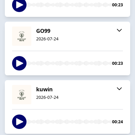
00:23
GO99
2026-07-24
00:23
kuwin
2026-07-24
00:24