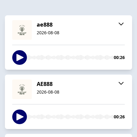
ae888
2026-08-08
00:26
AE888
2026-08-08
00:26