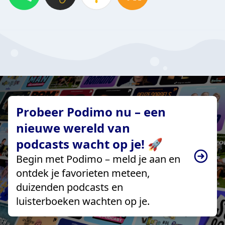
Probeer Podimo nu – een
nieuwe wereld van
podcasts wacht op je! 🚀
Begin met Podimo – meld je aan en
ontdek je favorieten meteen,
duizenden podcasts en
luisterboeken wachten op je.