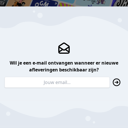
Wil je een e-mail ontvangen wanneer er nieuwe
afleveringen beschikbaar zijn?