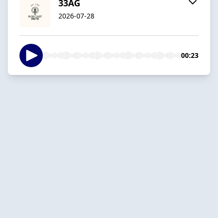
33AG
2026-07-28
00:23