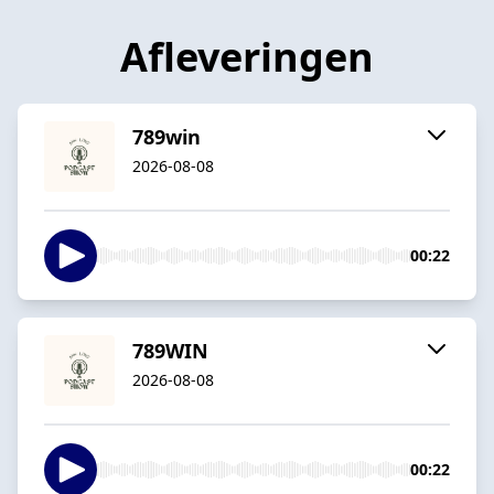
Afleveringen
789win
2026-08-08
00:22
789WIN
2026-08-08
00:22