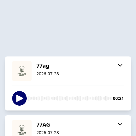
77ag
2026-07-28
00:21
77AG
2026-07-28