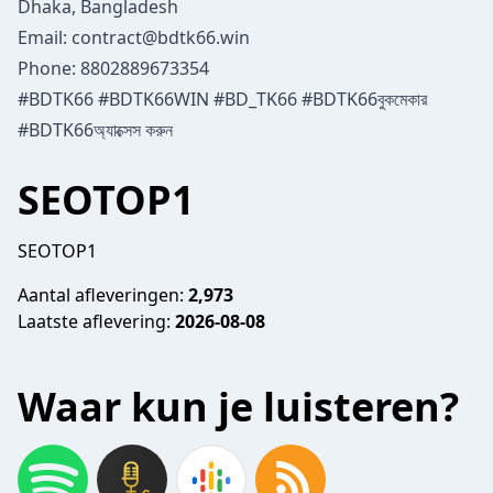
Dhaka, Bangladesh
Email: contract@bdtk66.win
Phone: 8802889673354
#BDTK66 #BDTK66WIN #BD_TK66 #BDTK66বুকমেকার
#BDTK66অ্যাক্সেস করুন
SEOTOP1
SEOTOP1
Aantal afleveringen:
2,973
Laatste aflevering:
2026-08-08
Waar kun je luisteren?