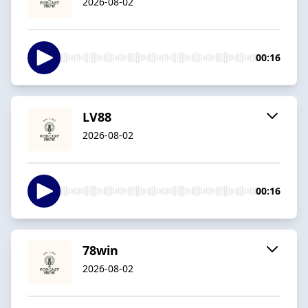
2026-08-02
00:16
LV88
2026-08-02
00:16
78win
2026-08-02