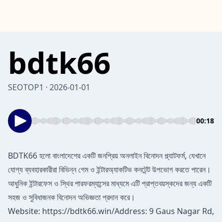
bdtk66
SEOTOP1 · 2026-01-01
00:18
BDTK66
হলো বাংলাদেশের একটি জনপ্রিয় অনলাইন বিনোদন প্ল্যাটফর্ম, যেখানে
যোগ্য ব্যবহারকারীরা বিভিন্ন গেম ও ইন্টারঅ্যাকটিভ কনটেন্ট উপভোগ করতে পারেন।
আধুনিক ইন্টারফেস ও স্থির পারফরম্যান্সের মাধ্যমে এটি প্রাপ্তবয়স্কদের জন্য একটি
সহজ ও সুবিধাজনক বিনোদন অভিজ্ঞতা প্রদান করে।
Website:
https://bdtk66.win/
Address: 9 Gaus Nagar Rd,