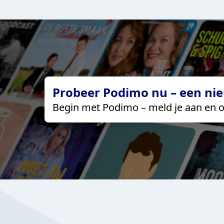
Probeer Podimo nu – een nie
Begin met Podimo – meld je aan en o