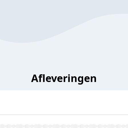
Afleveringen