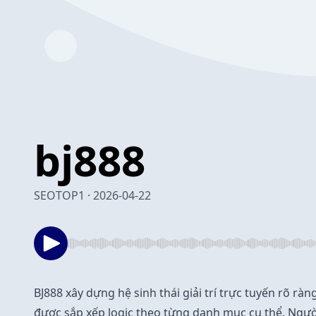
bj888
SEOTOP1 · 2026-04-22
BJ888
xây dựng hệ sinh thái giải trí trực tuyến rõ rà
được sắp xếp logic theo từng danh mục cụ thể. Ngườ