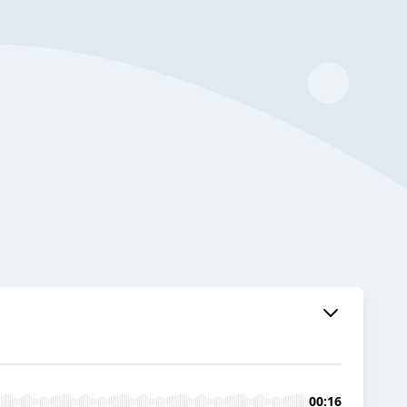
00:16