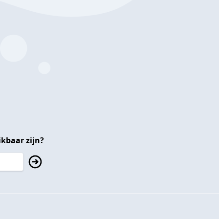
kbaar zijn?