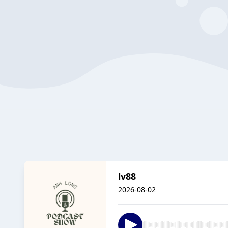
lv88
2026-08-02