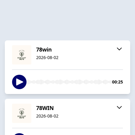
78win
2026-08-02
00:25
78WIN
2026-08-02