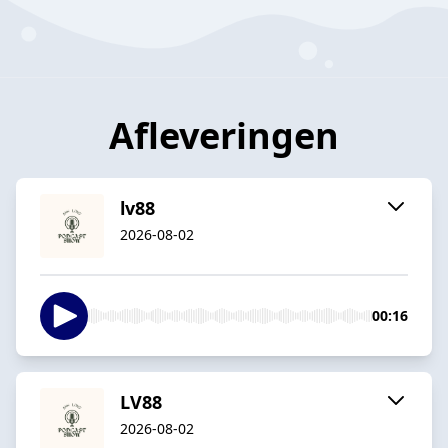
Afleveringen
lv88
2026-08-02
00:16
LV88
2026-08-02