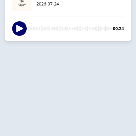
2026-07-24
00:24