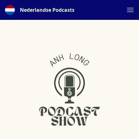
Nederlandse Podcasts