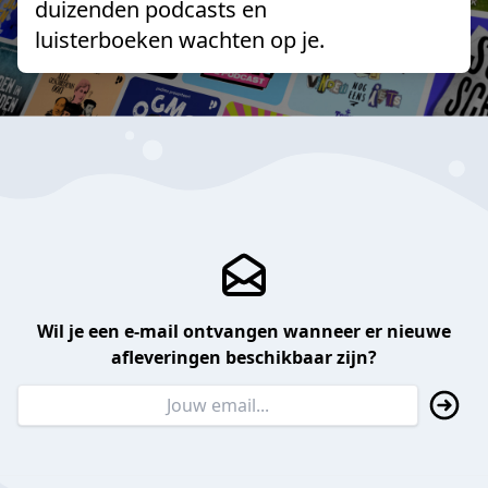
duizenden podcasts en
luisterboeken wachten op je.
Wil je een e-mail ontvangen wanneer er nieuwe
afleveringen beschikbaar zijn?