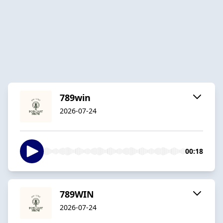
789win
2026-07-24
00:18
789WIN
2026-07-24