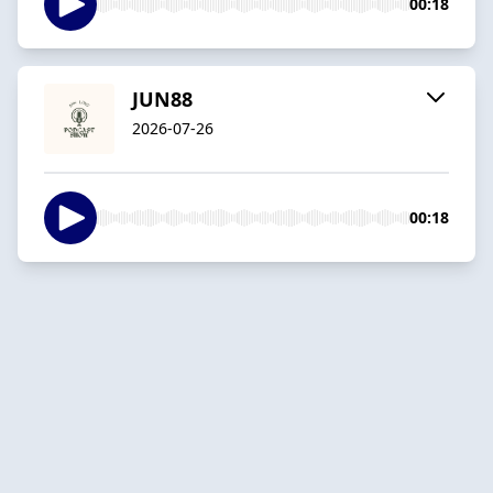
00:18
JUN88
2026-07-26
00:18