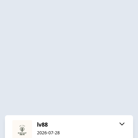
lv88
2026-07-28