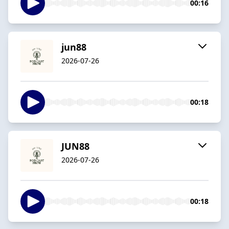
00:16
jun88
2026-07-26
00:18
JUN88
2026-07-26
00:18