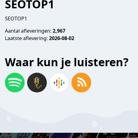
SEOTOP1
SEOTOP1
Aantal afleveringen:
2,967
Laatste aflevering:
2026-08-02
Waar kun je luisteren?