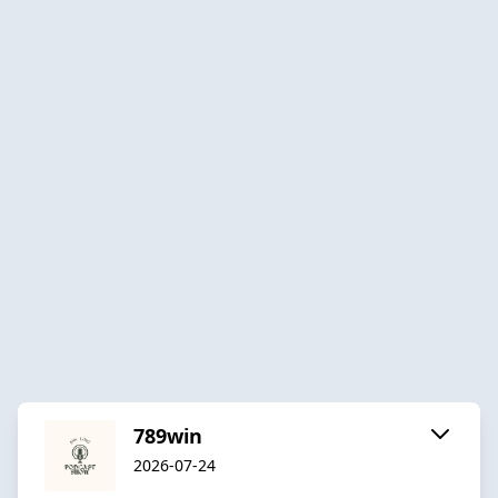
789win
2026-07-24