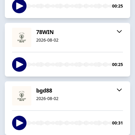
00:25
78WIN
2026-08-02
00:25
bgd88
2026-08-02
00:31