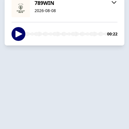
789WIN
2026-08-08
00:22