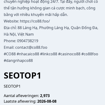
chuyên nghiệp hoạt động 24/7. Tại đây, người chơi có
thể tận hưởng không gian cá cược minh bạch, công
bằng với nhiều khuyến mãi hấp dẫn.
Website:
https://co88.foo/
Địa chỉ: 88 Láng Hạ, Phường Láng Hạ, Quận Đống Đa,
Hà Nội, Việt Nam
Phone: 0904738219
Email: contact@co88.foo
#CO88 #nhacaico88 #linkco88 #casinoco88 #co88foo
#dangnhapco88
SEOTOP1
SEOTOP1
Aantal afleveringen:
2,973
Laatste aflevering:
2026-08-08