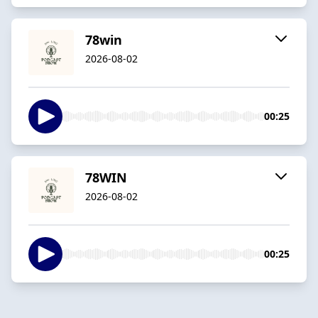
78win
2026-08-02
00:25
78WIN
2026-08-02
00:25