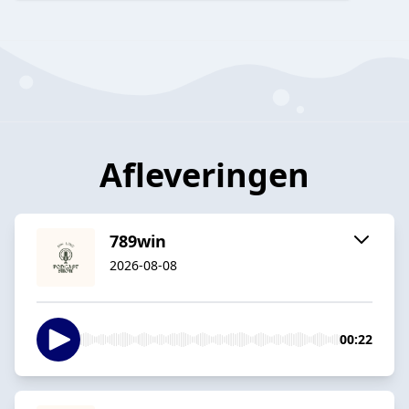
Afleveringen
789win
2026-08-08
00:22