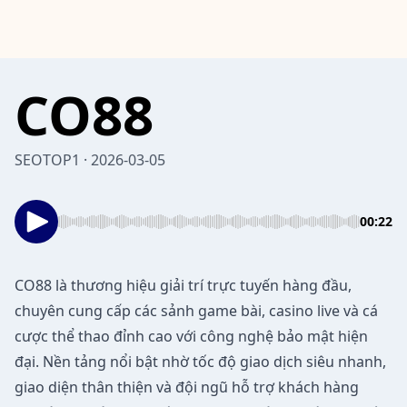
CO88
SEOTOP1 · 2026-03-05
00:22
CO88
là thương hiệu giải trí trực tuyến hàng đầu,
chuyên cung cấp các sảnh game bài, casino live và cá
cược thể thao đỉnh cao với công nghệ bảo mật hiện
đại. Nền tảng nổi bật nhờ tốc độ giao dịch siêu nhanh,
giao diện thân thiện và đội ngũ hỗ trợ khách hàng