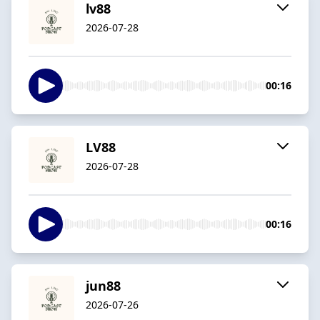
lv88
2026-07-28
00:16
LV88
2026-07-28
00:16
jun88
2026-07-26