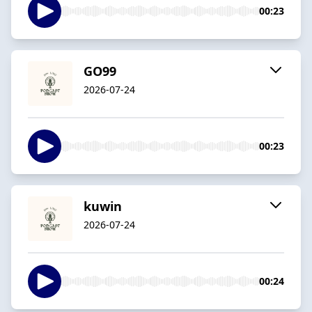
00:23
GO99
2026-07-24
00:23
kuwin
2026-07-24
00:24