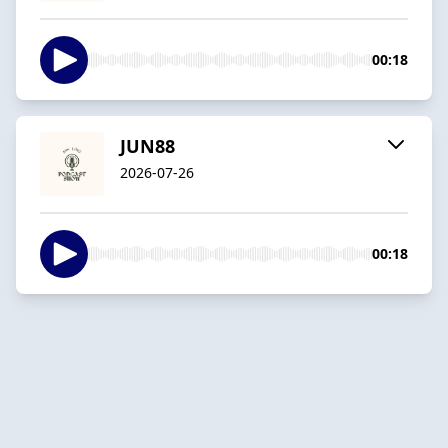
00:18
JUN88
2026-07-26
00:18