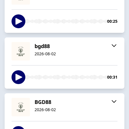
00:25
bgd88
2026-08-02
00:31
BGD88
2026-08-02