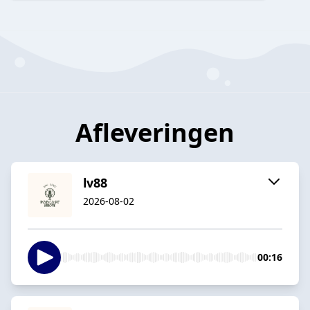
Afleveringen
lv88
2026-08-02
00:16