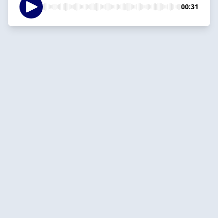
00:31