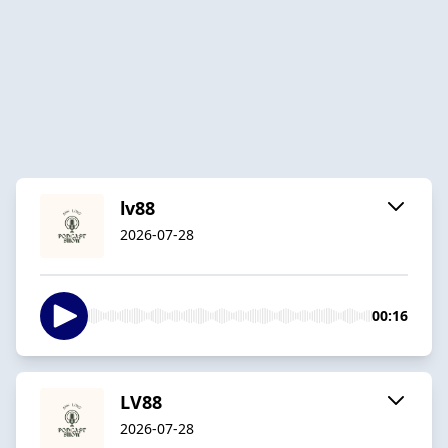
lv88
2026-07-28
00:16
LV88
2026-07-28