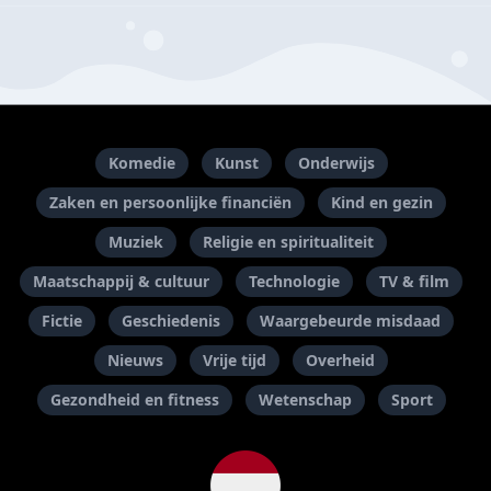
Komedie
Kunst
Onderwijs
Zaken en persoonlijke financiën
Kind en gezin
Muziek
Religie en spiritualiteit
Maatschappij & cultuur
Technologie
TV & film
Fictie
Geschiedenis
Waargebeurde misdaad
Nieuws
Vrije tijd
Overheid
Gezondheid en fitness
Wetenschap
Sport