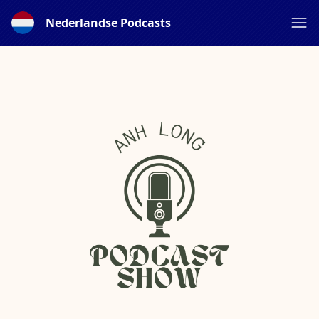
Nederlandse Podcasts