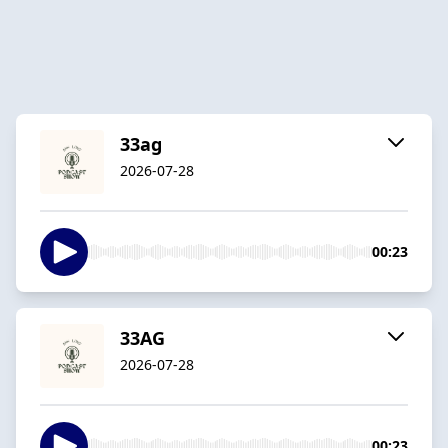
33ag
2026-07-28
00:23
33AG
2026-07-28
00:23