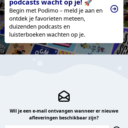
podcasts wacht op je! 🚀
Begin met Podimo – meld je aan en
ontdek je favorieten meteen,
duizenden podcasts en
luisterboeken wachten op je.
Wil je een e-mail ontvangen wanneer er nieuwe
afleveringen beschikbaar zijn?