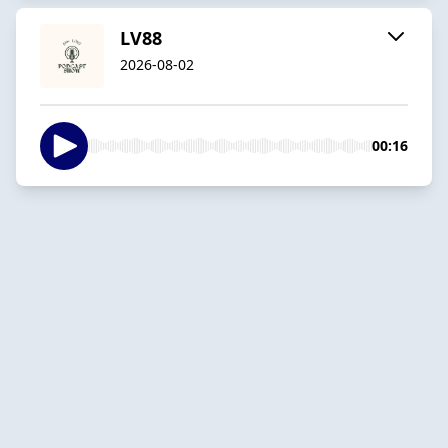
LV88
2026-08-02
00:16