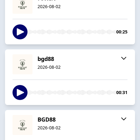
2026-08-02
00:25
bgd88
2026-08-02
00:31
BGD88
2026-08-02