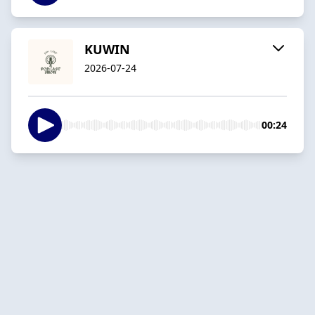
KUWIN
2026-07-24
00:24