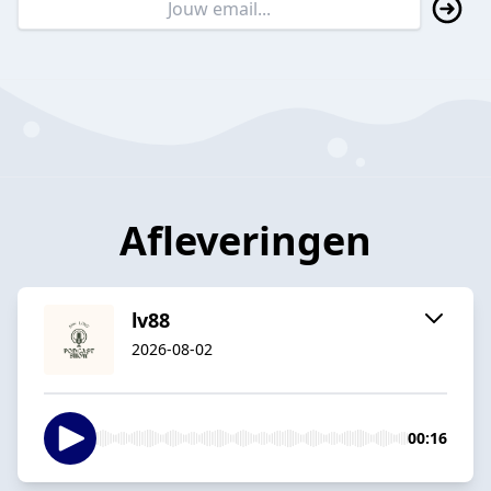
Afleveringen
lv88
2026-08-02
00:16