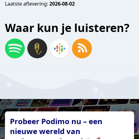
Laatste aflevering:
2026-08-02
Waar kun je luisteren?
Probeer Podimo nu – een
nieuwe wereld van