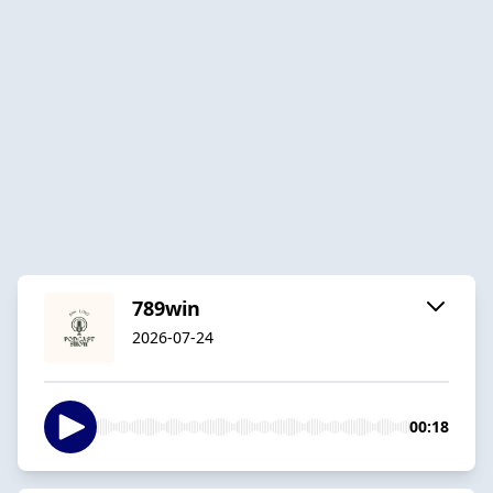
789win
2026-07-24
00:18