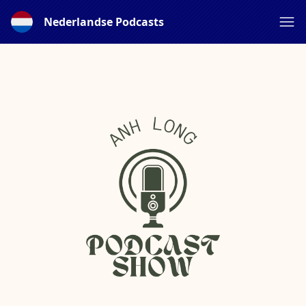
Nederlandse Podcasts