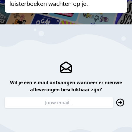
luisterboeken wachten op je.
Wil je een e-mail ontvangen wanneer er nieuwe
afleveringen beschikbaar zijn?