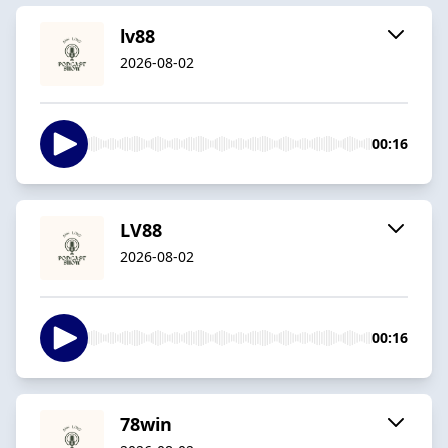
lv88
2026-08-02
00:16
LV88
2026-08-02
00:16
78win