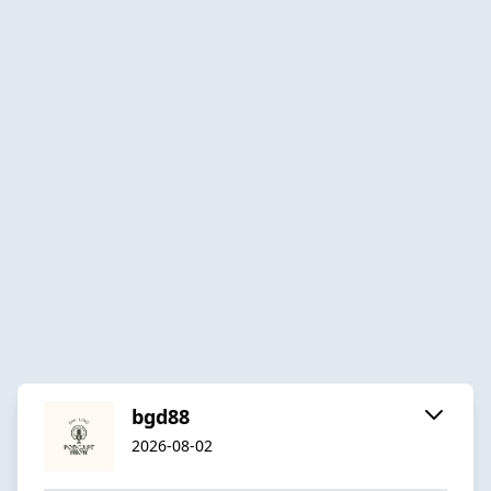
bgd88
2026-08-02