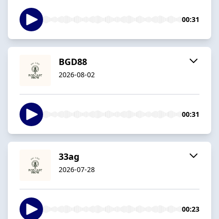
00:31
BGD88
2026-08-02
00:31
33ag
2026-07-28
00:23