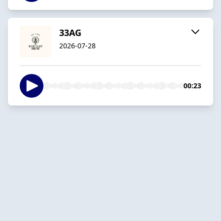
33AG
2026-07-28
00:23