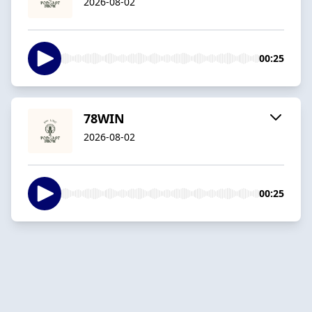
2026-08-02
00:25
78WIN
2026-08-02
00:25