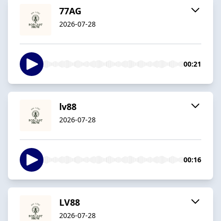
77AG
2026-07-28
00:21
lv88
2026-07-28
00:16
LV88
2026-07-28