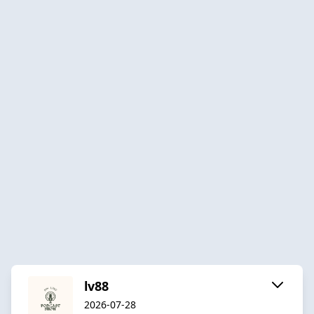
lv88
2026-07-28