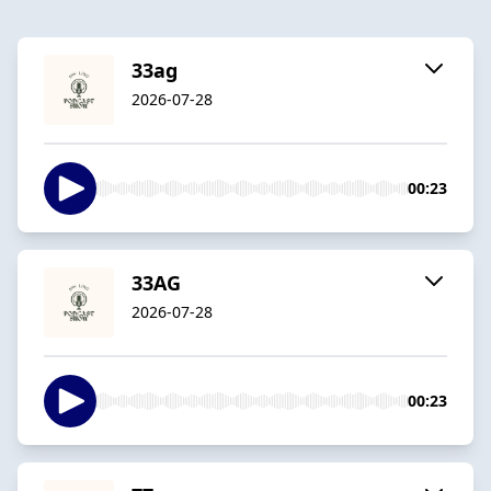
33ag
2026-07-28
00:23
33AG
2026-07-28
00:23