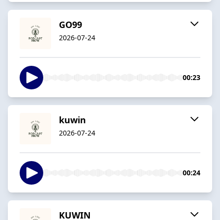
GO99
2026-07-24
00:23
kuwin
2026-07-24
00:24
KUWIN