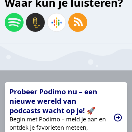
Waar kun je luisteren?
Probeer Podimo nu – een
nieuwe wereld van
podcasts wacht op je! 🚀
Begin met Podimo – meld je aan en
ontdek je favorieten meteen,