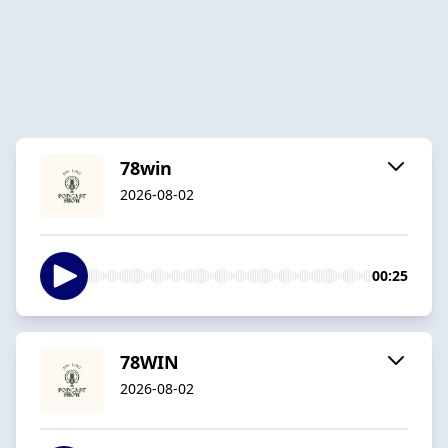
78win
2026-08-02
00:25
78WIN
2026-08-02