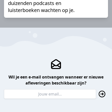
duizenden podcasts en
luisterboeken wachten op je.
Wil je een e-mail ontvangen wanneer er nieuwe
afleveringen beschikbaar zijn?