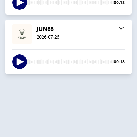
00:18
JUN88
2026-07-26
00:18