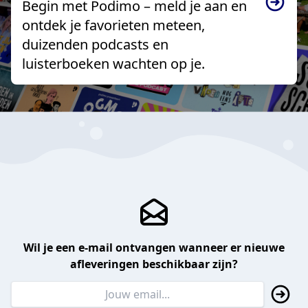
Begin met Podimo – meld je aan en
ontdek je favorieten meteen,
duizenden podcasts en
luisterboeken wachten op je.
Wil je een e-mail ontvangen wanneer er nieuwe
afleveringen beschikbaar zijn?