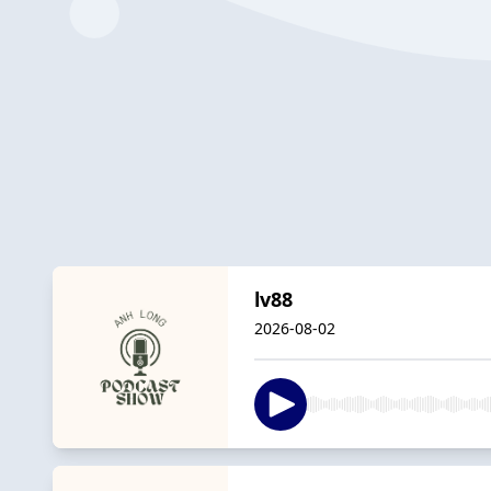
lv88
2026-08-02