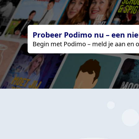
Probeer Podimo nu – een nie
Begin met Podimo – meld je aan en o