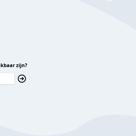
kbaar zijn?