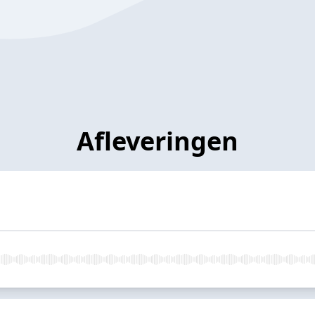
Afleveringen