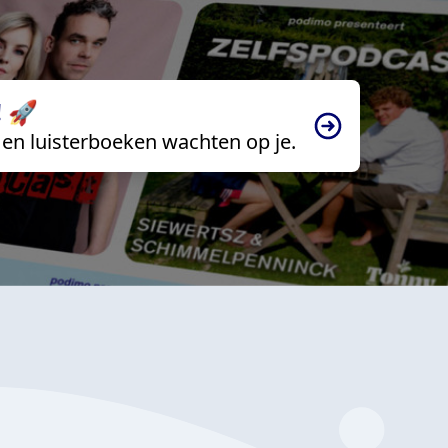
 🚀
en luisterboeken wachten op je.