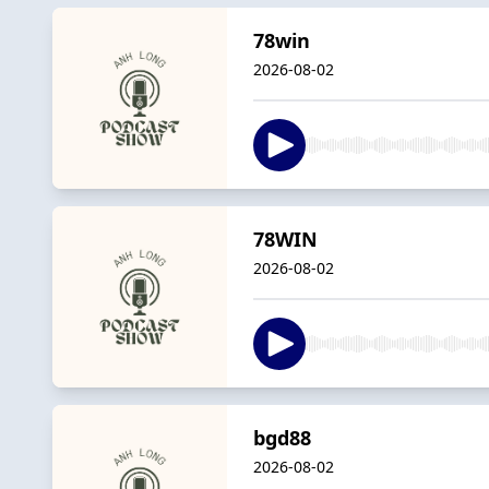
78win
2026-08-02
78WIN
2026-08-02
bgd88
2026-08-02