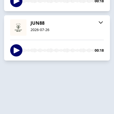
00:18
JUN88
2026-07-26
00:18