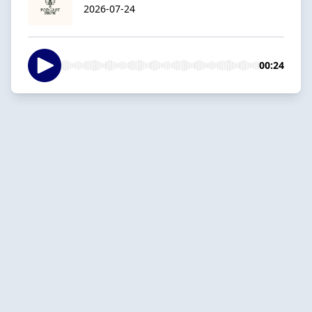
2026-07-24
00:24