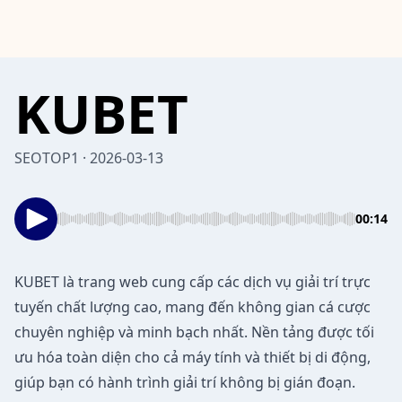
KUBET
SEOTOP1 · 2026-03-13
00:14
KUBET
là trang web cung cấp các dịch vụ giải trí trực
tuyến chất lượng cao, mang đến không gian cá cược
chuyên nghiệp và minh bạch nhất. Nền tảng được tối
ưu hóa toàn diện cho cả máy tính và thiết bị di động,
giúp bạn có hành trình giải trí không bị gián đoạn.