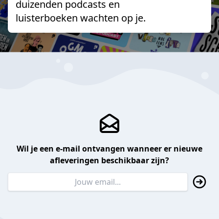
duizenden podcasts en
luisterboeken wachten op je.
Wil je een e-mail ontvangen wanneer er nieuwe
afleveringen beschikbaar zijn?