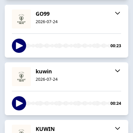
GO99
2026-07-24
00:23
kuwin
2026-07-24
00:24
KUWIN