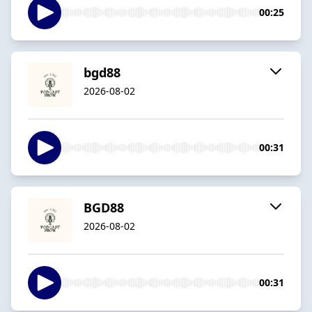
00:25
bgd88
2026-08-02
00:31
BGD88
2026-08-02
00:31