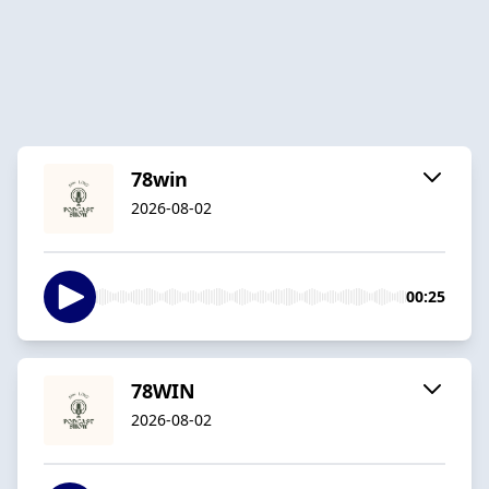
78win
2026-08-02
00:25
78WIN
2026-08-02