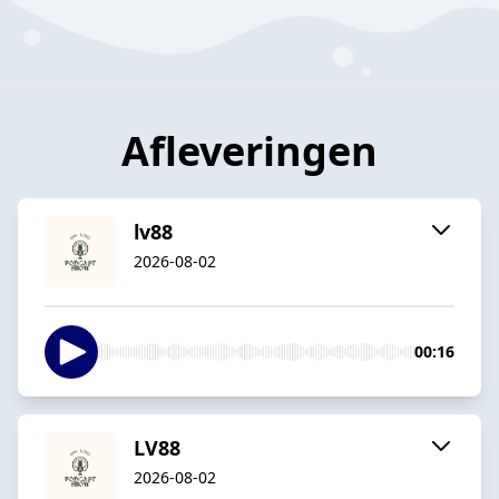
Afleveringen
lv88
2026-08-02
00:16
LV88
2026-08-02