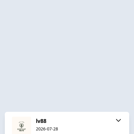
lv88
2026-07-28