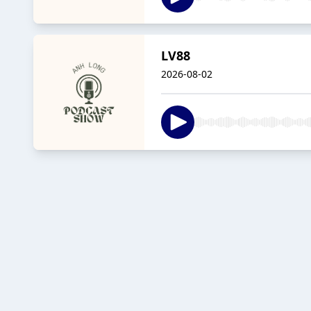
LV88
2026-08-02