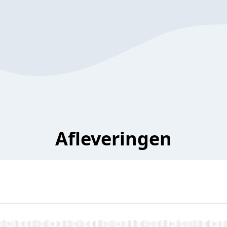
Afleveringen