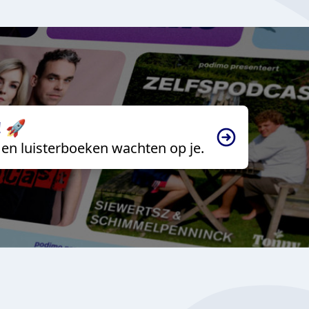
 🚀
en luisterboeken wachten op je.