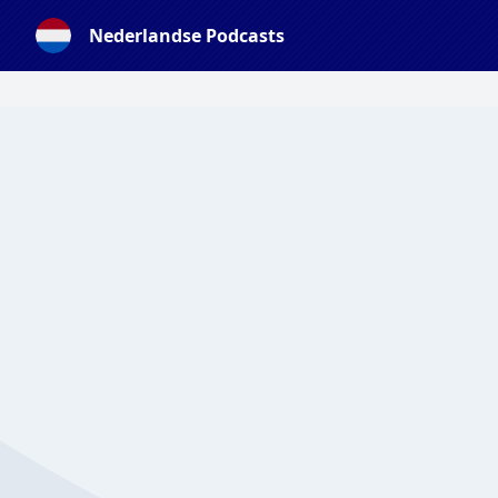
Nederlandse Podcasts