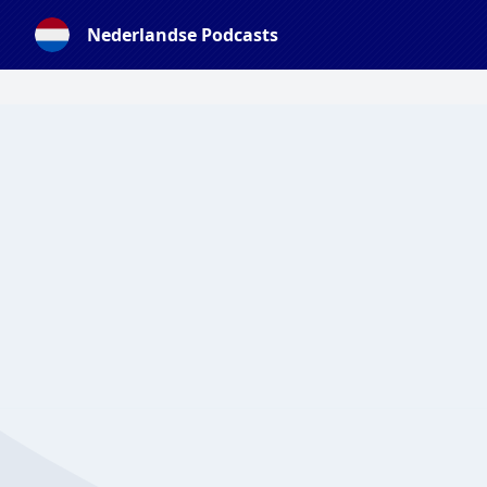
Nederlandse Podcasts