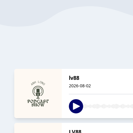
lv88
2026-08-02
LV88