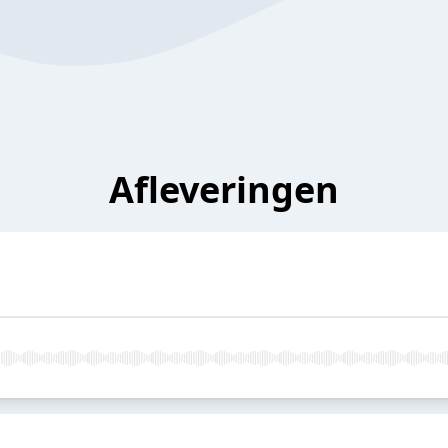
Afleveringen