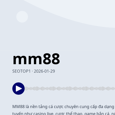
mm88
SEOTOP1 · 2026-01-29
MM88
là nền tảng cá cược chuyên cung cấp đa dạng dị
tuyến như casino live, cược thể thao, game bắn cá, n