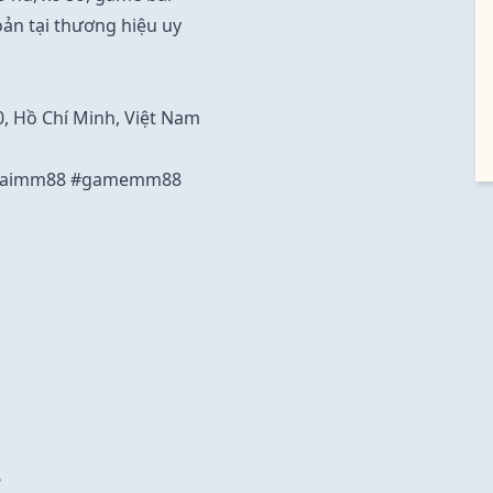
oản tại thương hiệu uy
0, Hồ Chí Minh, Việt Nam
caimm88 #gamemm88
?