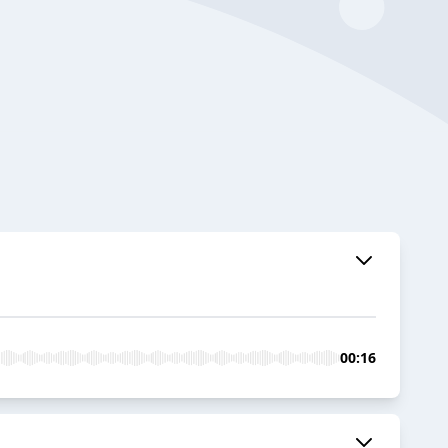
00:16