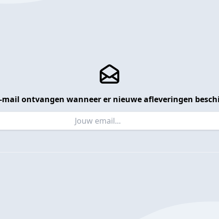
 e-mail ontvangen wanneer er nieuwe afleveringen beschi