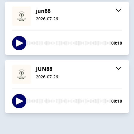
jun88
2026-07-26
00:18
JUN88
2026-07-26
00:18