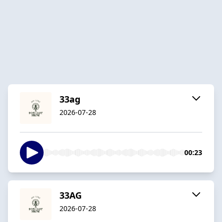
33ag
2026-07-28
00:23
33AG
2026-07-28