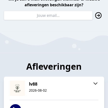
afleveringen beschikbaar zijn?
Afleveringen
lv88
2026-08-02