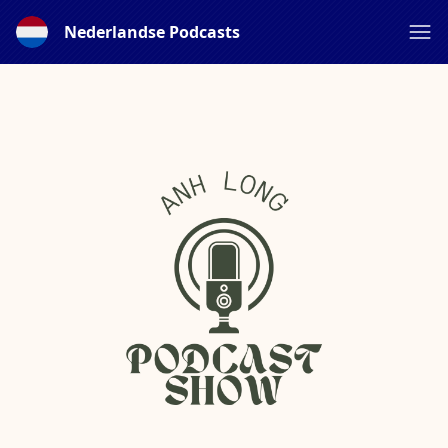
Nederlandse Podcasts