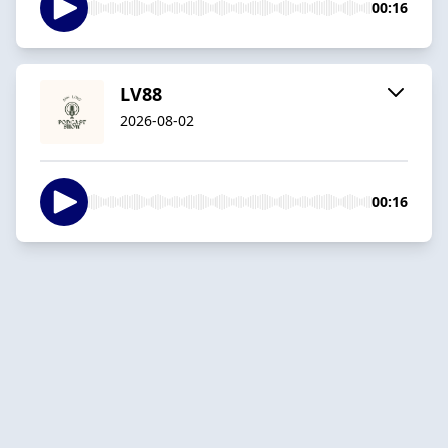
00:16
LV88
2026-08-02
00:16