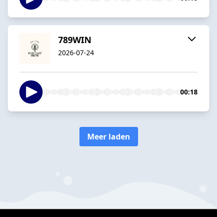
789WIN
2026-07-24
00:18
Meer laden