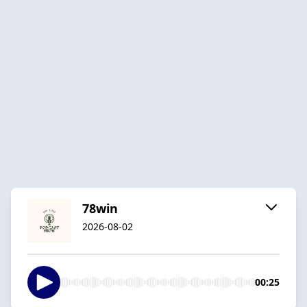
78win
2026-08-02
00:25