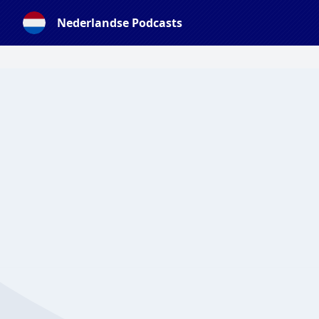
Nederlandse Podcasts