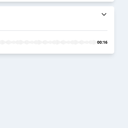
00:16