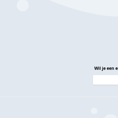
Wil je een