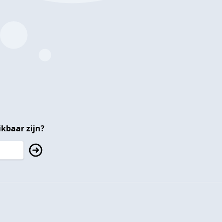
kbaar zijn?