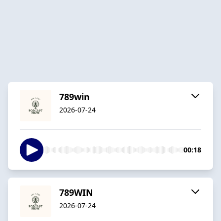
789win
2026-07-24
00:18
789WIN
2026-07-24