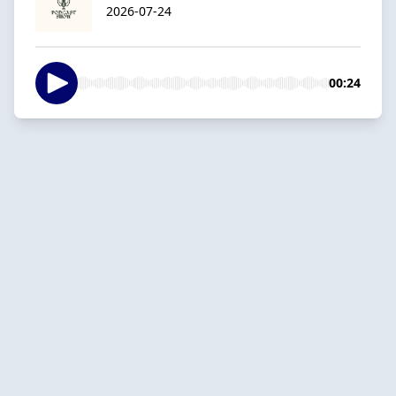
2026-07-24
00:24