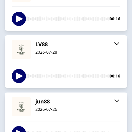
00:16
LV88
2026-07-28
00:16
jun88
2026-07-26