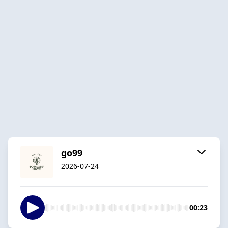
go99
2026-07-24
00:23