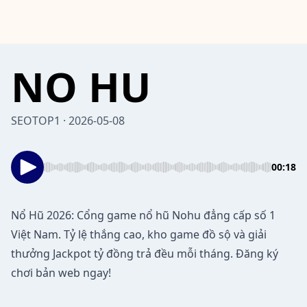
NO HU
SEOTOP1 · 2026-05-08
00:18
Nổ Hũ
2026: Cổng game nổ hũ Nohu đẳng cấp số 1
Việt Nam. Tỷ lệ thắng cao, kho game đồ sộ và giải
thưởng Jackpot tỷ đồng trả đều mỗi tháng. Đăng ký
chơi bản web ngay!