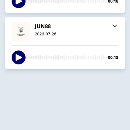
00:18
JUN88
2026-07-26
00:18