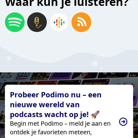
Waar kun je luisteren?
Probeer Podimo nu – een
nieuwe wereld van
podcasts wacht op je! 🚀
Begin met Podimo – meld je aan en
ontdek je favorieten meteen,