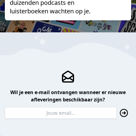
duizenden podcasts en
luisterboeken wachten op je.
Wil je een e-mail ontvangen wanneer er nieuwe
afleveringen beschikbaar zijn?