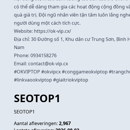
có thể dễ dàng tham gia các hoạt động cộng đồng v
quà giá trị. Đội ngũ nhân viên tận tâm luôn lắng ngh
người dùng một cách tích cực.
Website:
https://ok-vip.cx/
Địa chỉ: 30 Đường số 1, Khu dân cư Trung Sơn, Bình 
Nam
Phone: 0934158276
Email: contact@ok-vip.cx
#OKVIPTOP #okvipcx #conggameokviptop #trangch
#linkvaookviptop #giaitriokviptop
SEOTOP1
SEOTOP1
Aantal afleveringen:
2,967