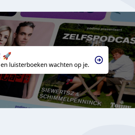
 🚀
en luisterboeken wachten op je.