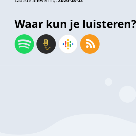
Laatste aflevering:
2026-08-02
Waar kun je luisteren