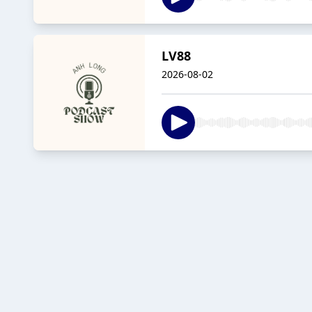
LV88
2026-08-02