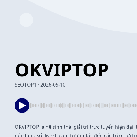
OKVIPTOP
SEOTOP1 · 2026-05-10
OKVIPTOP
là hệ sinh thái giải trí trực tuyến hiện đại
nội dung số, livestream tương tác đến các trò chơi t