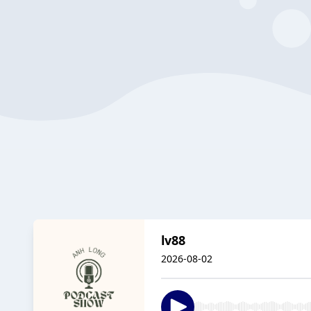
lv88
2026-08-02