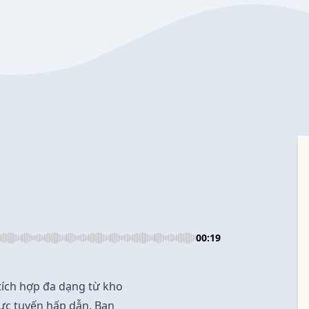
00:19
, tích hợp đa dạng từ kho
rực tuyến hấp dẫn. Bạn