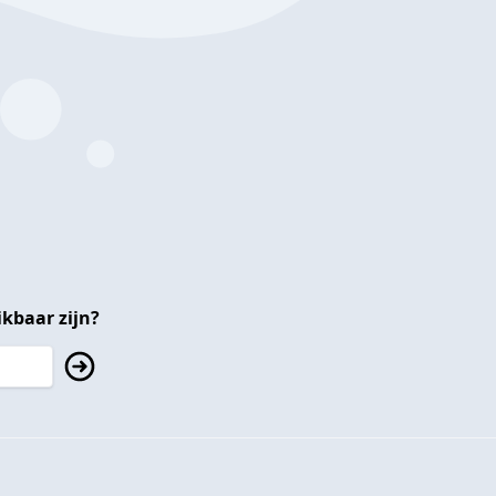
kbaar zijn?