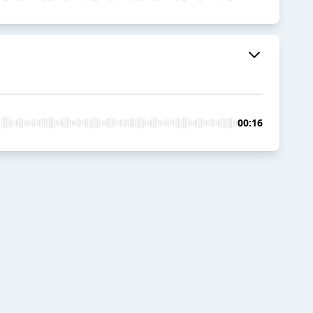
00:16