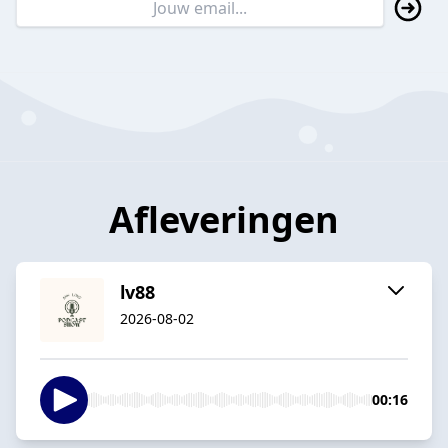
Afleveringen
lv88
2026-08-02
00:16