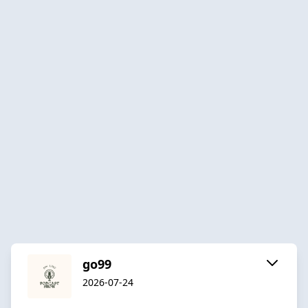
go99
2026-07-24