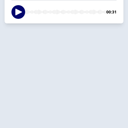
00:31