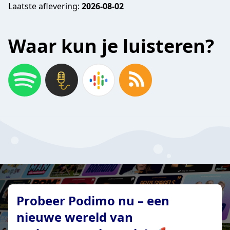
Laatste aflevering:
2026-08-02
Waar kun je luisteren?
Probeer Podimo nu – een
nieuwe wereld van