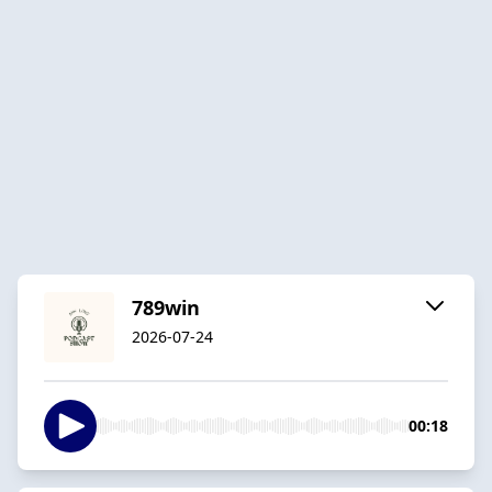
789win
2026-07-24
00:18