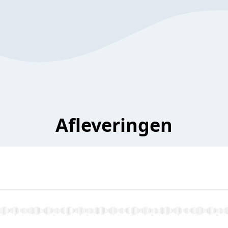
Afleveringen