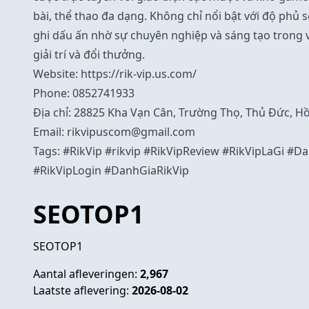
bài, thể thao đa dạng. Không chỉ nổi bật với độ phủ s
ghi dấu ấn nhờ sự chuyên nghiệp và sáng tạo trong v
giải trí và đổi thưởng.
Website:
https://rik-vip.us.com/
Phone: 0852741933
Địa chỉ: 28825 Kha Vạn Cân, Trường Thọ, Thủ Đức, H
Email: rikvipuscom@gmail.com
Tags: #RikVip #rikvip #RikVipReview #RikVipLaGi #D
#RikVipLogin #DanhGiaRikVip
SEOTOP1
SEOTOP1
Aantal afleveringen:
2,967
Laatste aflevering:
2026-08-02