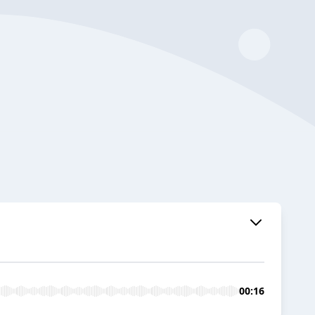
00:16