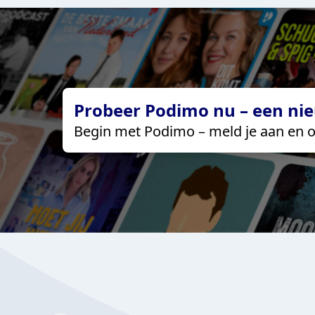
Probeer Podimo nu – een nie
Begin met Podimo – meld je aan en o