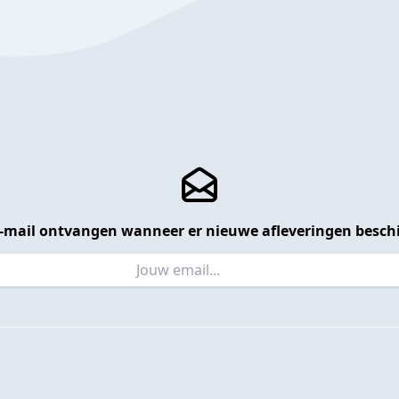
 e-mail ontvangen wanneer er nieuwe afleveringen beschi