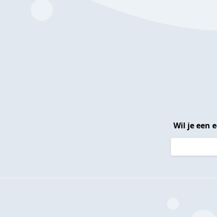
Wil je een