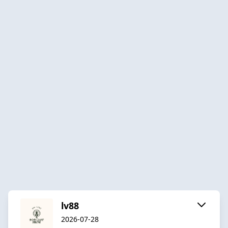
lv88
2026-07-28