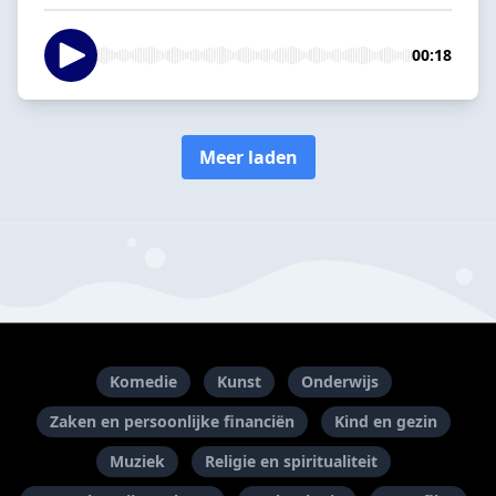
00:18
Meer laden
Komedie
Kunst
Onderwijs
Zaken en persoonlijke financiën
Kind en gezin
Muziek
Religie en spiritualiteit