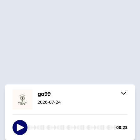
go99
2026-07-24
00:23