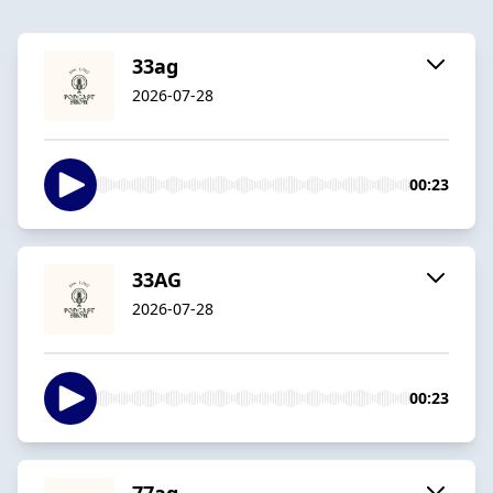
33ag
2026-07-28
00:23
33AG
2026-07-28
00:23
77ag