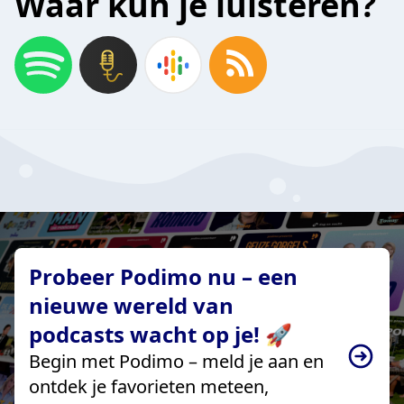
Waar kun je luisteren?
Probeer Podimo nu – een
nieuwe wereld van
podcasts wacht op je! 🚀
Begin met Podimo – meld je aan en
ontdek je favorieten meteen,