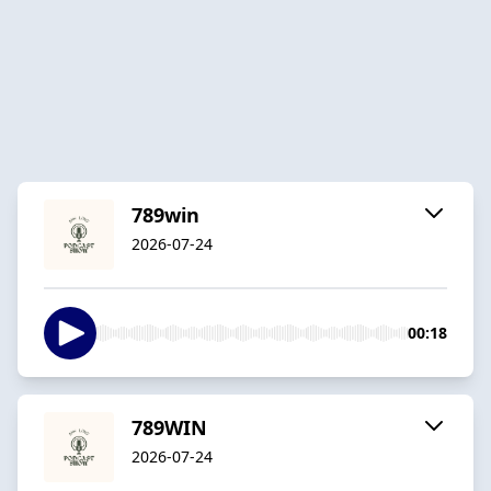
789win
2026-07-24
00:18
789WIN
2026-07-24