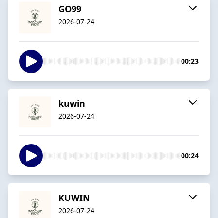
GO99
2026-07-24
00:23
kuwin
2026-07-24
00:24
KUWIN
2026-07-24