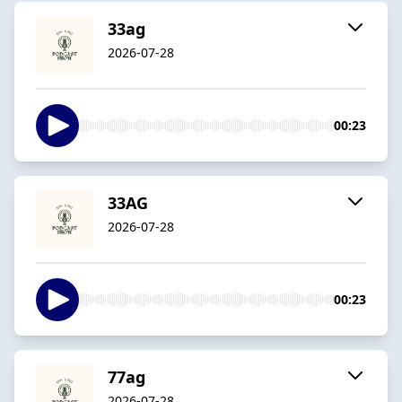
33ag
2026-07-28
00:23
33AG
2026-07-28
00:23
77ag
2026-07-28