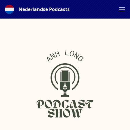
Nederlandse Podcasts