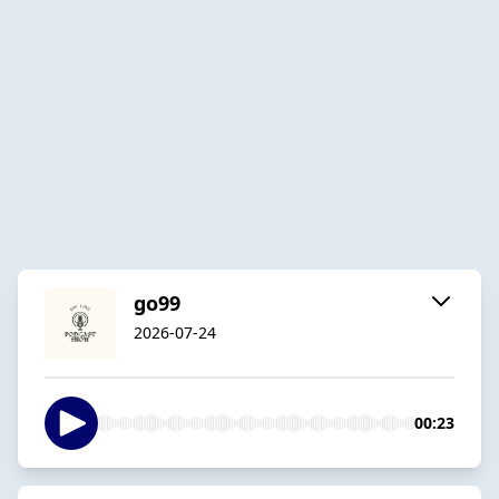
go99
2026-07-24
00:23