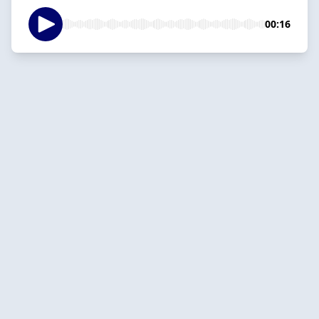
00:16