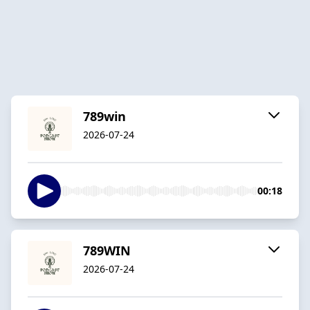
789win
2026-07-24
00:18
789WIN
2026-07-24