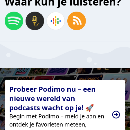
Waar kun je luisteren?
Probeer Podimo nu – een
nieuwe wereld van
podcasts wacht op je! 🚀
Begin met Podimo – meld je aan en
ontdek je favorieten meteen,