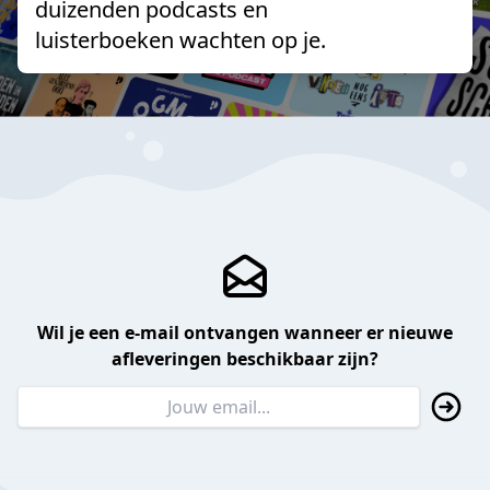
duizenden podcasts en
luisterboeken wachten op je.
Wil je een e-mail ontvangen wanneer er nieuwe
afleveringen beschikbaar zijn?