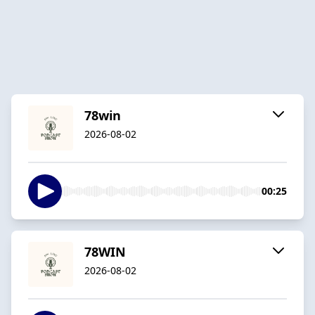
78win
2026-08-02
00:25
78WIN
2026-08-02