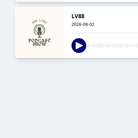
LV88
2026-08-02