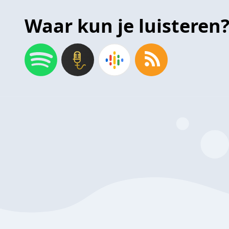
Waar kun je luisteren