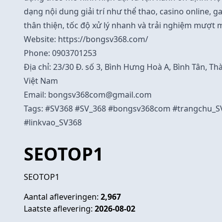
dạng nội dung giải trí như thể thao, casino online, g
thân thiện, tốc độ xử lý nhanh và trải nghiệm mượt 
Website:
https://bongsv368.com/
Phone: 0903701253
Địa chỉ: 23/30 Đ. số 3, Bình Hưng Hoà A, Bình Tân, T
Việt Nam
Email: bongsv368com@gmail.com
Tags: #SV368 #SV_368 #bongsv368com #trangchu_S
#linkvao_SV368
SEOTOP1
SEOTOP1
Aantal afleveringen:
2,967
Laatste aflevering:
2026-08-02