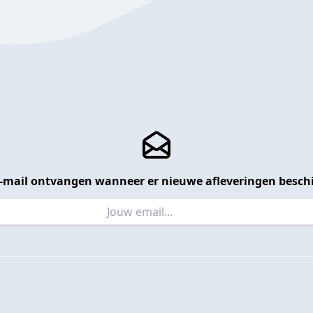
 e-mail ontvangen wanneer er nieuwe afleveringen beschi