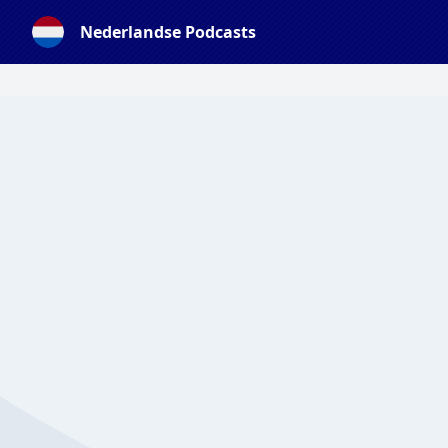
Nederlandse Podcasts