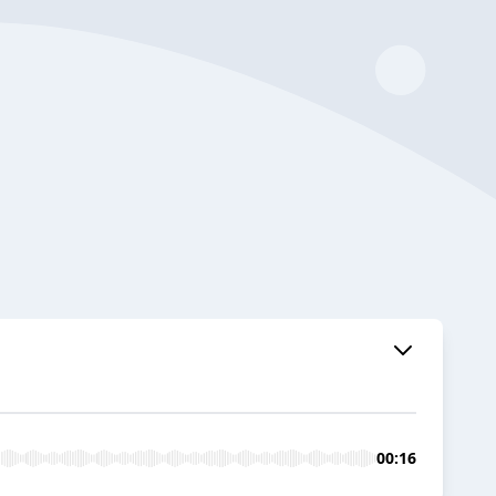
00:16