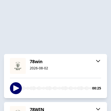
78win
2026-08-02
00:25
78WIN