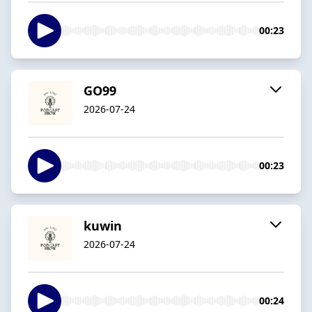
00:23
GO99
2026-07-24
00:23
kuwin
2026-07-24
00:24