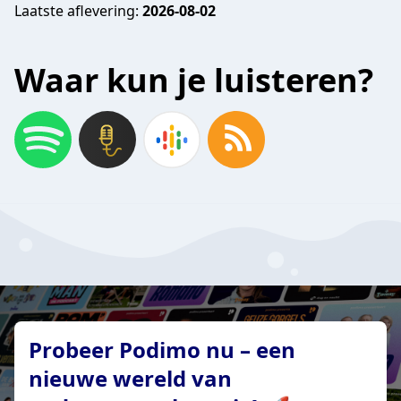
Laatste aflevering:
2026-08-02
Waar kun je luisteren?
Probeer Podimo nu – een
nieuwe wereld van