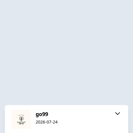
go99
2026-07-24