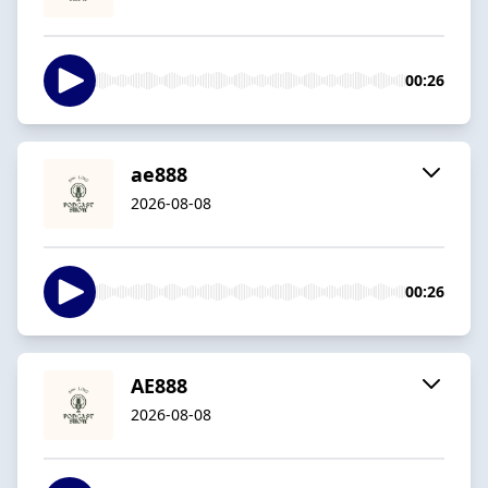
00:26
ae888
2026-08-08
00:26
AE888
2026-08-08