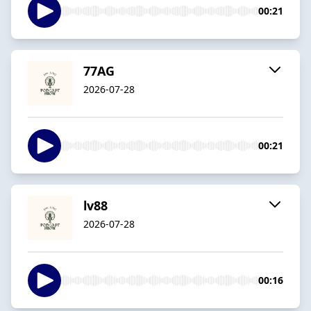
00:21
77AG
2026-07-28
00:21
lv88
2026-07-28
00:16