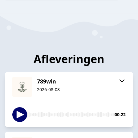
Afleveringen
789win
2026-08-08
00:22