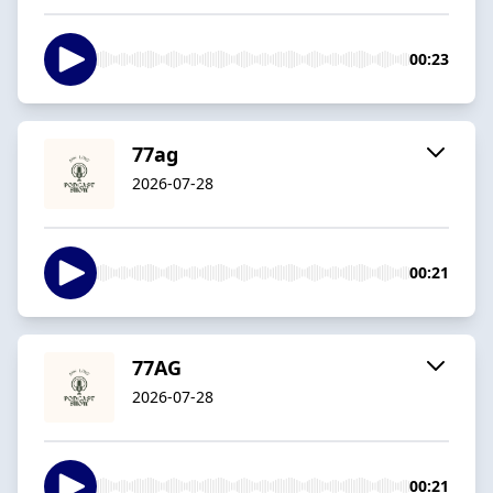
00:23
77ag
2026-07-28
00:21
77AG
2026-07-28
00:21