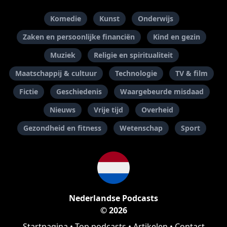
Komedie
Kunst
Onderwijs
Zaken en persoonlijke financiën
Kind en gezin
Muziek
Religie en spiritualiteit
Maatschappij & cultuur
Technologie
TV & film
Fictie
Geschiedenis
Waargebeurde misdaad
Nieuws
Vrije tijd
Overheid
Gezondheid en fitness
Wetenschap
Sport
Nederlandse Podcasts
© 2026
Startpagina
•
Top podcasts
•
Artikelen
•
Contact