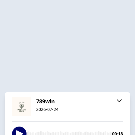
789win
2026-07-24
00:18