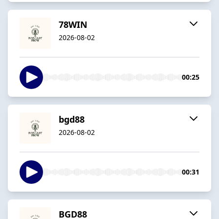
78WIN
2026-08-02
00:25
bgd88
2026-08-02
00:31
BGD88