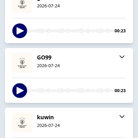
2026-07-24
00:23
GO99
2026-07-24
00:23
kuwin
2026-07-24