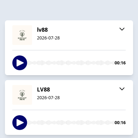
lv88
2026-07-28
00:16
LV88
2026-07-28
00:16