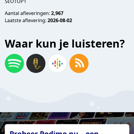
SEOTOP1
Aantal afleveringen:
2,967
Laatste aflevering:
2026-08-02
Waar kun je luisteren?
Probeer Podimo nu – een