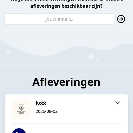
afleveringen beschikbaar zijn?
Afleveringen
lv88
2026-08-02