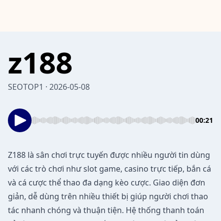
z188
SEOTOP1 · 2026-05-08
00:21
Z188
là sân chơi trực tuyến được nhiều người tin dùng
với các trò chơi như slot game, casino trực tiếp, bắn cá
và cá cược thể thao đa dạng kèo cược. Giao diện đơn
giản, dễ dùng trên nhiều thiết bị giúp người chơi thao
tác nhanh chóng và thuận tiện. Hệ thống thanh toán