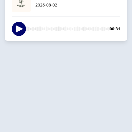
2026-08-02
00:31