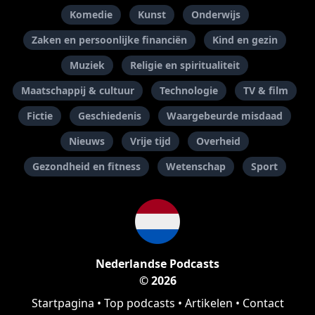
Komedie
Kunst
Onderwijs
Zaken en persoonlijke financiën
Kind en gezin
Muziek
Religie en spiritualiteit
Maatschappij & cultuur
Technologie
TV & film
Fictie
Geschiedenis
Waargebeurde misdaad
Nieuws
Vrije tijd
Overheid
Gezondheid en fitness
Wetenschap
Sport
Nederlandse Podcasts
© 2026
Startpagina
•
Top podcasts
•
Artikelen
•
Contact