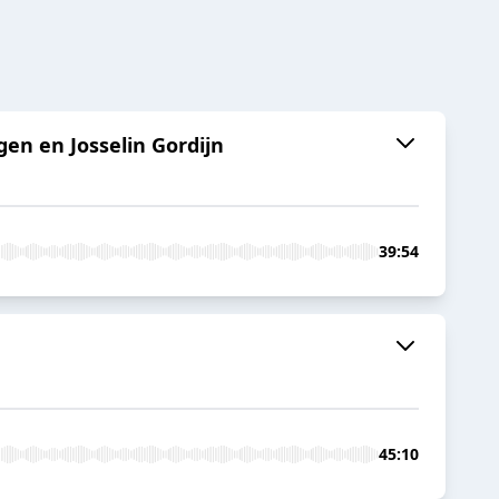
en en Josselin Gordijn
39:54
45:10