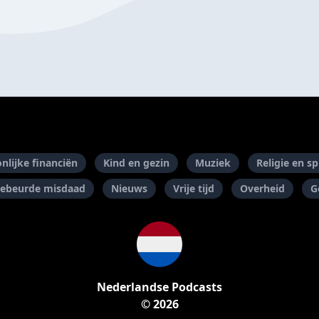
nlijke financiën
Kind en gezin
Muziek
Religie en spi
ebeurde misdaad
Nieuws
Vrije tijd
Overheid
G
Nederlandse Podcasts
© 2026