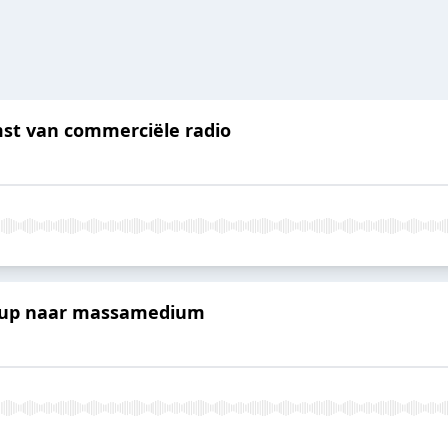
mst van commerciële radio
artup naar massamedium