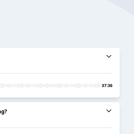
37:36
ng?