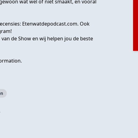
– gewoon wat wel of niet smaakt, en vooral
recensies:
Etenwatdepodcast.com
. Ook
gram!
d van de Show
en wij helpen jou de beste
ormation.
en
?