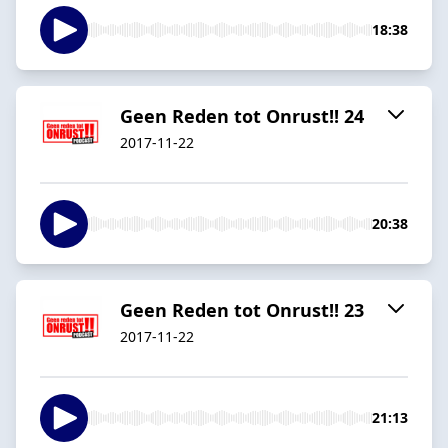
18:38
Geen Reden tot Onrust!! 24
2017-11-22
20:38
Geen Reden tot Onrust!! 23
2017-11-22
21:13