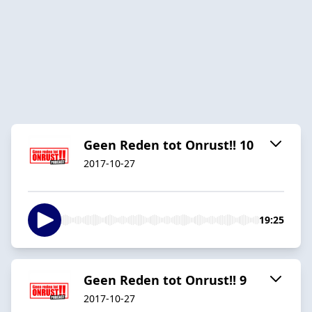
Geen Reden tot Onrust!! 10
2017-10-27
19:25
Geen Reden tot Onrust!! 9
2017-10-27