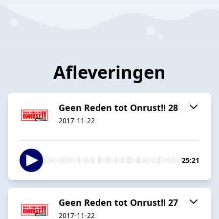
Afleveringen
Geen Reden tot Onrust!! 28
2017-11-22
25:21
Geen Reden tot Onrust!! 27
2017-11-22