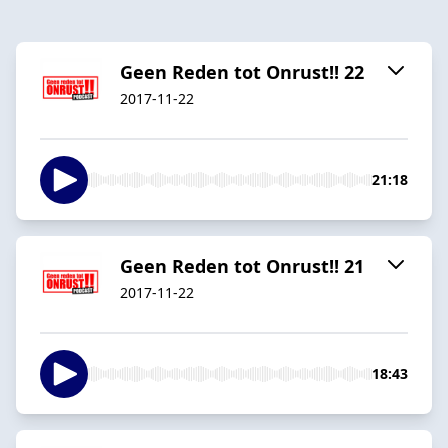
Geen Reden tot Onrust!! 22
2017-11-22
21:18
Geen Reden tot Onrust!! 21
2017-11-22
18:43