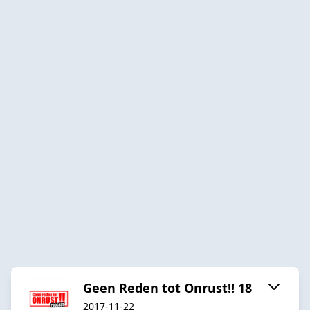
Geen Reden tot Onrust!! 18
2017-11-22