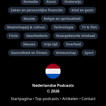
Komedie
Kunst
Onderwijs
Zaken en persoonlijke financiën
Kind en gezin
Muziek
Religie en spiritualiteit
Maatschappij & cultuur
Technologie
TV & film
Fictie
Geschiedenis
Waargebeurde misdaad
Nieuws
Vrije tijd
Overheid
Gezondheid en fitness
Wetenschap
Sport
Nederlandse Podcasts
© 2026
Startpagina
•
Top podcasts
•
Artikelen
•
Contact