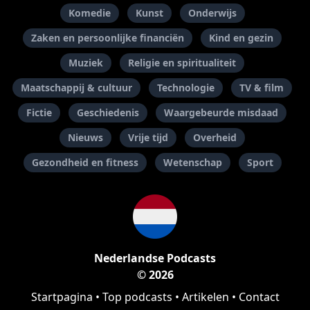
Komedie
Kunst
Onderwijs
Zaken en persoonlijke financiën
Kind en gezin
Muziek
Religie en spiritualiteit
Maatschappij & cultuur
Technologie
TV & film
Fictie
Geschiedenis
Waargebeurde misdaad
Nieuws
Vrije tijd
Overheid
Gezondheid en fitness
Wetenschap
Sport
Nederlandse Podcasts
© 2026
Startpagina
•
Top podcasts
•
Artikelen
•
Contact