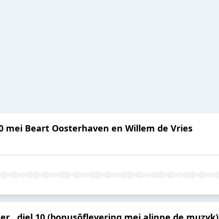
 10 mei Beart Oosterhaven en Willem de Vries
er , diel 10 (bonusôflevering mei alinne de muzyk)