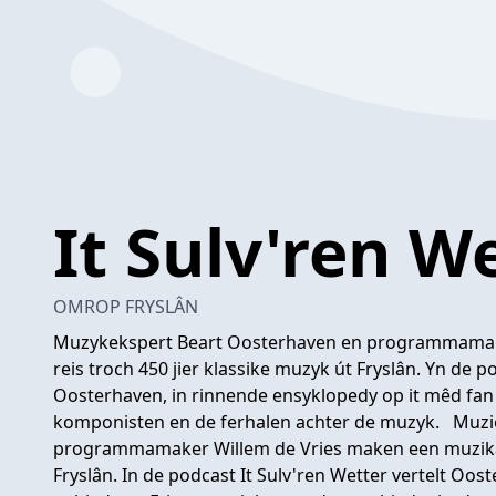
It Sulv'ren W
OMROP FRYSLÂN
Muzykekspert Beart Oosterhaven en programmamakke
reis troch 450 jier klassike muzyk út Fryslân. Yn de po
Oosterhaven, in rinnende ensyklopedy op it mêd fan 
komponisten en de ferhalen achter de muzyk. Muzi
programmamaker Willem de Vries maken een muzikale
Fryslân. In de podcast It Sulv'ren Wetter vertelt Oo