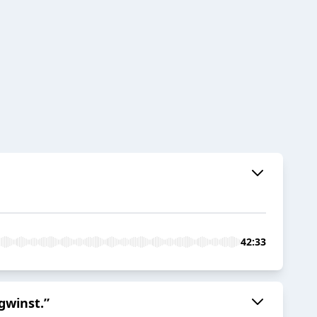
42:33
gwinst.”