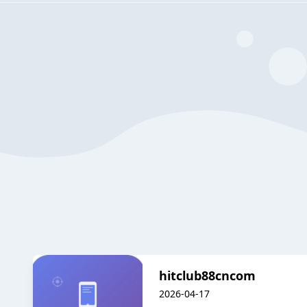
hitclub88cncom
2026-04-17