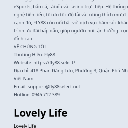
eSports, bắn cá, tài xỉu và casino trực tiếp. Hệ thống
nghệ tiên tiến, tối ưu tốc độ tải và tương thích mượt 
cạnh đó, FLY88 còn nổi bật với dịch vụ chăm sóc kh
trình ưu đãi hấp dẫn, giúp người chơi tận hưởng trọn 
đỉnh cao
VỀ CHÚNG TÔI
Thương Hiệu: Fly88
Website:
https://fly88.select/
Địa chỉ: 418 Phan Đăng Lưu, Phường 3, Quận Phú Nhu
Việt Nam
Email: support@fly88select.net
Hotline: 0946 712 389
Lovely Life
Lovely Life