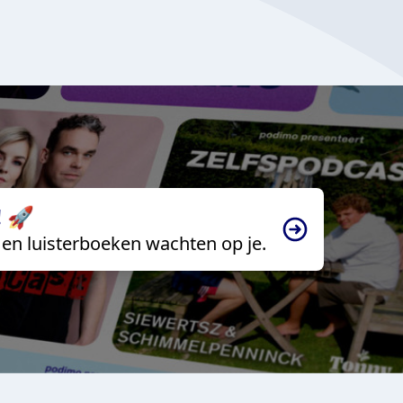
 🚀
en luisterboeken wachten op je.