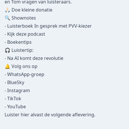
en Tom vragen van luisteraars.
🙏🏻
⁠⁠⁠⁠Doe kleine donatie
🔍 Shownotes
-
Luisterboek In gesprek met PVV-kiezer
-
Kijk deze podcast
-
Boekentips
🎧 Luistertip:
-
Na AI komt deze revolutie
🔔 Volg ons op
-
WhatsApp-groep
-
BlueSky
-
Instagram
-
TikTok
-
YouTube
Luister
hier
alvast de volgende aflevering.