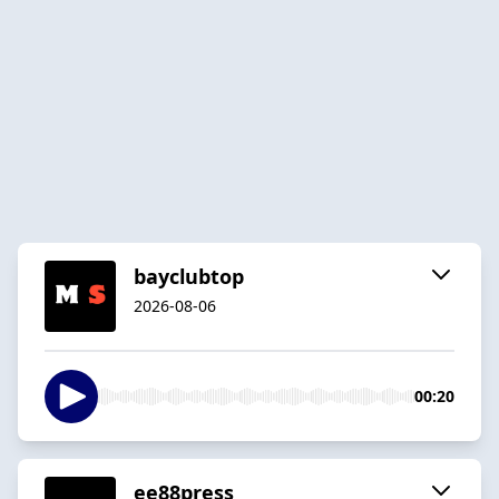
bayclubtop
2026-08-06
00:20
ee88press