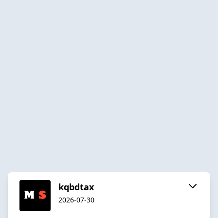
kqbdtax
2026-07-30