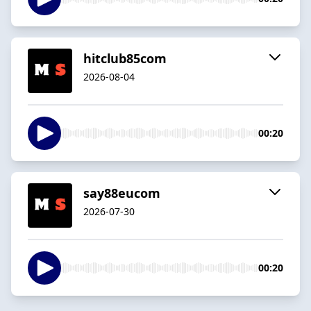
hitclub85com
2026-08-04
00:20
say88eucom
2026-07-30
00:20