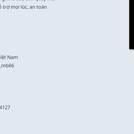
ỗ trợ mọi lúc, an toàn
Việt Nam
u_mb66
4127⁠