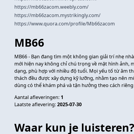
⁠https://mb66zacom.weebly.com/⁠
⁠https://mb66zacom.mystrikingly.com/⁠
⁠https://www.quora.com/profile/Mb66zacom
MB66
MB66
- Bạn đang tìm một không gian giải trí nhẹ nh
mới hiện nay không chỉ chú trọng về mặt hình ảnh, 
dạng, phù hợp với nhiều độ tuổi. Mọi yếu tố từ âm t
thách đều được xây dựng kỹ lưỡng, nhằm tạo nên một
dùng có thể khám phá và tận hưởng theo cách riêng
Aantal afleveringen:
1
Laatste aflevering:
2025-07-30
Waar kun je luisteren