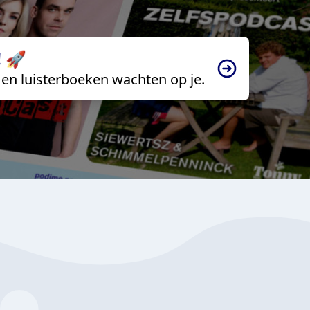
 🚀
en luisterboeken wachten op je.