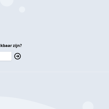
kbaar zijn?