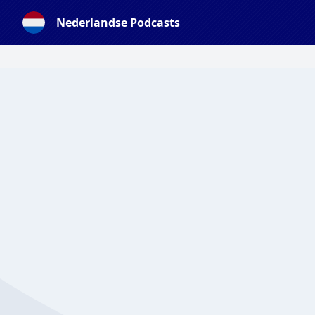
Nederlandse Podcasts