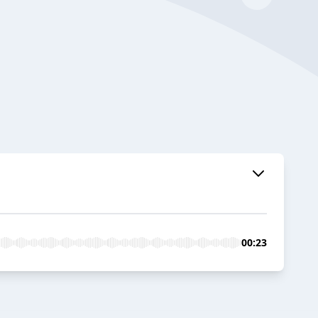
00:23