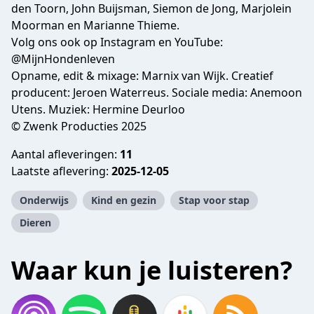
den Toorn, John Buijsman, Siemon de Jong, Marjolein
Moorman en Marianne Thieme.
Volg ons ook op Instagram ⁠⁠en YouTube:
@MijnHondenleven⁠
Opname, edit & mixage:
Marnix van Wijk
. Creatief
producent:
Jeroen Waterreus
. Sociale media:
Anemoon
Utens
. Muziek:
Hermine Deurloo
© Zwenk Producties 2025
Aantal afleveringen:
11
Laatste aflevering:
2025-12-05
Onderwijs
Kind en gezin
Stap voor stap
Dieren
Waar kun je luisteren?