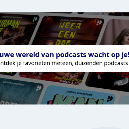
uwe wereld van podcasts wacht op je!
ntdek je favorieten meteen, duizenden podcasts 