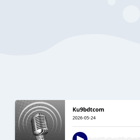
Ku9bdtcom
2026-05-24