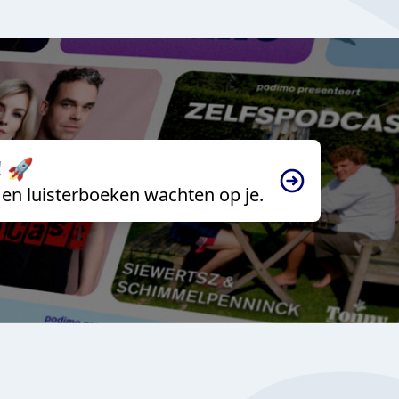
 🚀
en luisterboeken wachten op je.