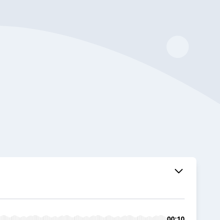
00:10