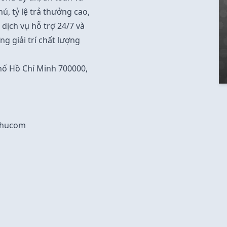
, tỷ lệ trả thưởng cao,
 dịch vụ hỗ trợ 24/7 và
g giải trí chất lượng
phố Hồ Chí Minh 700000,
ohucom