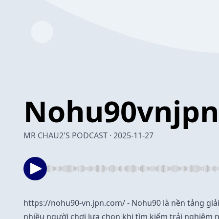
Nohu90vnjp
MR CHAU2'S PODCAST · 2025-11-27
https://nohu90-vn.jpn.com/
-
Nohu90
là nền tảng giải
nhiều người chơi lựa chọn khi tìm kiếm trải nghiệm n