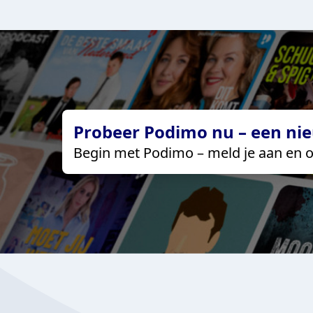
Probeer Podimo nu – een nie
Begin met Podimo – meld je aan en o