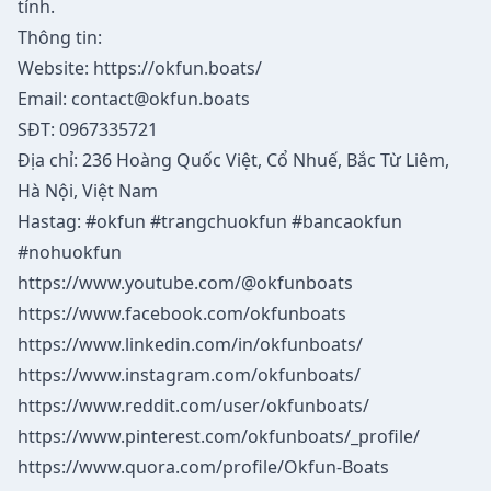
tính.
Thông tin:
Website:
https://okfun.boats/
Email: contact@okfun.boats
SĐT: 0967335721
Địa chỉ: 236 Hoàng Quốc Việt, Cổ Nhuế, Bắc Từ Liêm,
Hà Nội, Việt Nam
Hastag: #okfun #trangchuokfun #bancaokfun
#nohuokfun
https://www.youtube.com/@okfunboats
https://www.facebook.com/okfunboats
https://www.linkedin.com/in/okfunboats/
https://www.instagram.com/okfunboats/
https://www.reddit.com/user/okfunboats/
https://www.pinterest.com/okfunboats/_profile/
https://www.quora.com/profile/Okfun-Boats