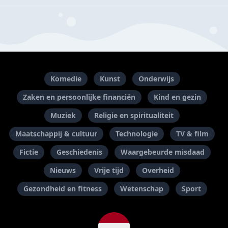
Komedie
Kunst
Onderwijs
Zaken en persoonlijke financiën
Kind en gezin
Muziek
Religie en spiritualiteit
Maatschappij & cultuur
Technologie
TV & film
Fictie
Geschiedenis
Waargebeurde misdaad
Nieuws
Vrije tijd
Overheid
Gezondheid en fitness
Wetenschap
Sport