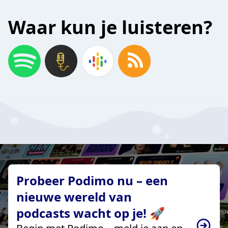
Waar kun je luisteren?
Probeer Podimo nu – een
nieuwe wereld van
podcasts wacht op je! 🚀