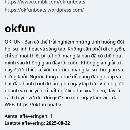
https://www.tumblr.com/okfunboats
https://okfunboats.wordpress.com/
okfun
OKFUN
- Bạn có thể trải nghiệm những tình huống đòi
hỏi sự linh hoạt và sáng tạo. Không cần phải di chuyển,
chỉ với một thiết bị kết nối mạng là bạn đã có thể hòa
mình vào không gian đầy lôi cuốn. Không gian giải trí
này được thiết kế với mục tiêu mang lại sự thư giãn và
hứng khởi. Người dùng có thể dễ dàng đăng nhập và
bắt đầu hành trình khám phá ngay lập tức. Với nhịp độ
nhanh và các yếu tố bất ngờ liên tục xuất hiện, đây là
cách tuyệt vời để “đổi gió” sau một ngày làm việc dài.
WEB:
https://okfun.boats/
Aantal afleveringen:
1
Laatste aflevering:
2025-08-22