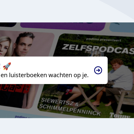
 🚀
en luisterboeken wachten op je.