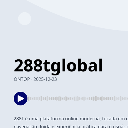
288tglobal
ONTOP · 2025-12-23
288T
é uma plataforma online moderna, focada em 
navegação fluida e experiência prática para o usuár