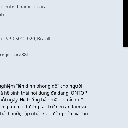
mbiente dinâmico para
te.
 - SP, 05012-020, Brazill
#registrar288T
i nghiệm “lên đỉnh phong độ” cho người
 và hệ sinh thái nội dung đa dạng, ONTOP
 mỗi ngày. Hệ thống bảo mật chuẩn quốc
ch giúp mọi tương tác trở nên an tâm và
ách mới, cập nhật xu hướng sớm và “on